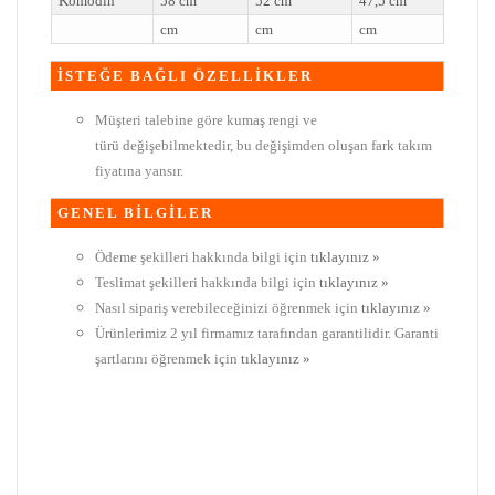
Komodin
58 cm
52 cm
47,5 cm
cm
cm
cm
İSTEĞE BAĞLI ÖZELLİKLER
Müşteri talebine göre kumaş rengi ve
türü değişebilmektedir, bu değişimden oluşan fark takım
fiyatına yansır.
GENEL BİLGİLER
Ödeme şekilleri hakkında bilgi için
tıklayınız »
Teslimat şekilleri hakkında bilgi için
tıklayınız »
Nasıl sipariş verebileceğinizi öğrenmek için
tıklayınız »
Ürünlerimiz 2 yıl firmamız tarafından garantilidir. Garanti
şartlarını öğrenmek için
tıklayınız »