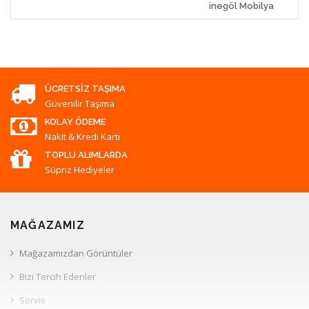
inegöl Mobilya
ÜCRETSIZ TAŞIMA
Güvenilir Taşıma
KOLAY ÖDEME
Nakit & Kredi Kartı
TOPLU ALIMLARDA
Süpriz Hediyeler
MAĞAZAMIZ
Mağazamızdan Görüntüler
Bizi Tercih Edenler
Servis