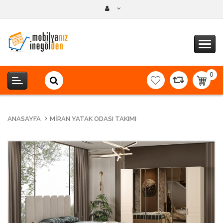
0
item(s
-
0,00T
ANASAYFA
MIRAN YATAK ODASI TAKIMI