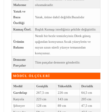
Malzeme
olusmaktadir.
Yatak ve
Baza
Yatak, ürüne dahil değildir.Bazalıdır
Özelliği
Kumaş Özel.
Başlık Kumaşı istediğiniz şekilde değiştirilir.
Nemli bir bezle temizleyiniz.Direk güneş
Ürünün
ışığından koruyunuz.Sıcak yüzeylerin ve
Bakımı
suyun uzun süreli yüzeye temasından
koruyunuz.
Demonte
Tüm parçalar demonte gönderilir.
Parçalar
MÖDÜL ÖLÇÜLERİ
Modül
Genişlik
Yükseklik
Derinlik
Gardolap
267,5 cm
226 cm
64,5 cm
Karyola
223 cm
143 cm
205 cm
Şifonyer
128 cm
89 cm
47,5 cm