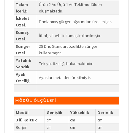
Takım
Ürün 2 Ad Üçlü 1 Ad Tekli modülden
İçeriği
oluşmaktadır.
İskelet
Fırınlanmış gürgen ağacından üretilmiştir.
Özel.
Kumaş
İthal, silinebilir kumaş kullanılmıştır.
Özel.
Sünger
28 Dns Standart özellikte sünger
Özel.
kullanılmıştır.
Yatak &
Tek yat özelliği bulunmaktadır.
Sandık
Ayak
Ayaklar metalden üretilmiştir.
Özelliği
MÖDÜL ÖLÇÜLERİ
Modül
Genişlik
Yükseklik
Derinlik
3 lü Koltuk
cm
cm
cm
Berjer
cm
cm
cm