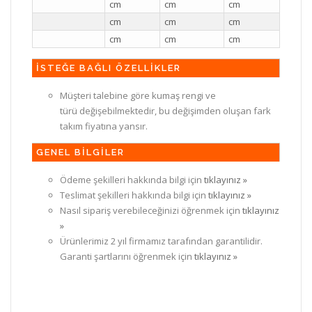
cm
cm
cm
cm
cm
cm
cm
cm
cm
İSTEĞE BAĞLI ÖZELLİKLER
Müşteri talebine göre kumaş rengi ve
türü değişebilmektedir, bu değişimden oluşan fark
takım fiyatına yansır.
GENEL BİLGİLER
Ödeme şekilleri hakkında bilgi için
tıklayınız »
Teslimat şekilleri hakkında bilgi için
tıklayınız »
Nasıl sipariş verebileceğinizi öğrenmek için
tıklayınız
»
Ürünlerimiz 2 yıl firmamız tarafından garantilidir.
Garanti şartlarını öğrenmek için
tıklayınız »