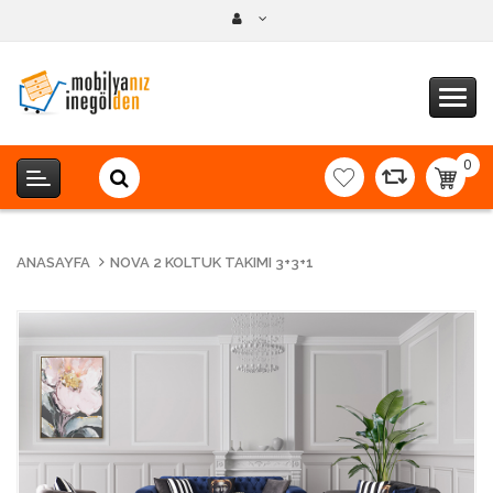
0
item(s
-
0,00T
ANASAYFA
NOVA 2 KOLTUK TAKIMI 3+3+1