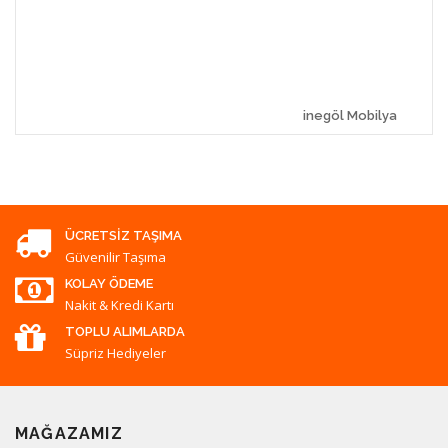
inegöl Mobilya
ÜCRETSIZ TAŞIMA
Güvenilir Taşıma
KOLAY ÖDEME
Nakit & Kredi Kartı
TOPLU ALIMLARDA
Süpriz Hediyeler
MAĞAZAMIZ