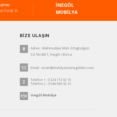
İNEGÖL
LEFON
24 712 02 15
MOBILYA
BIZE ULAŞIN
Adres : Mahmudiye Mah. Ertuğrulgazi
Cd. No:86/1, İnegöl / Bursa
Email : sinan@mobilyanizinegolden.com
Telefon 1 : 0 224 712 02 15
Telefon 2 : 0 546 692 02 15
inegöl Mobilya