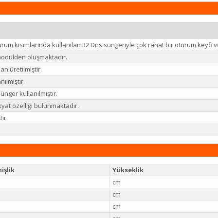
rum kısımlarında kullanılan 32 Dns süngeriyle çok rahat bir oturum keyfi v
 modülden oluşmaktadır.
n üretilmiştir.
anılmıştır.
ünger kullanılmıştır.
kyat özelliği bulunmaktadır.
tir.
işlik
Yükseklik
cm
cm
cm