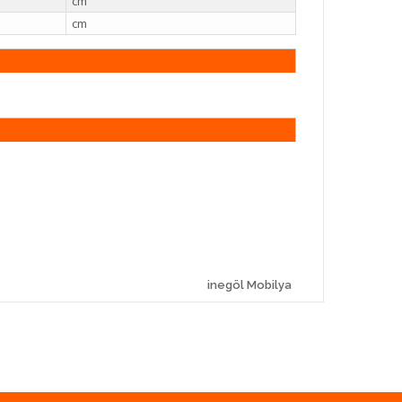
cm
cm
inegöl Mobilya