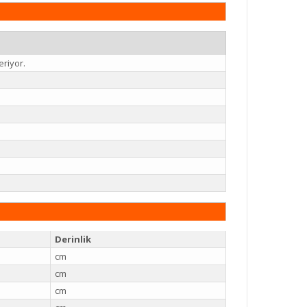
eriyor.
Derinlik
cm
cm
cm