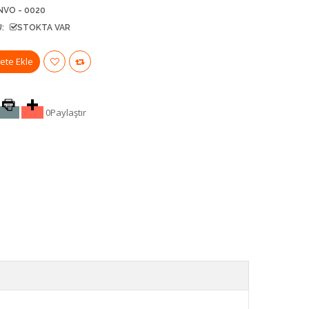
NVO - 0020
:
STOKTA VAR
0
Paylaştır