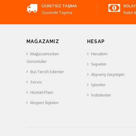
ÜCRETSIZ TAŞIMA
KOLAY
Güvenilir Taşıma
Nakit &
MAĞAZAMIZ
HESAP
Mağazamızdan
Hesabım
Görüntüler
Sepetim
Bizi Tercih Edenler
Alışveriş Geçmişim
Servis
İşlemler
Hizmet Planı
İndirilenler
Müşteri İlişkileri