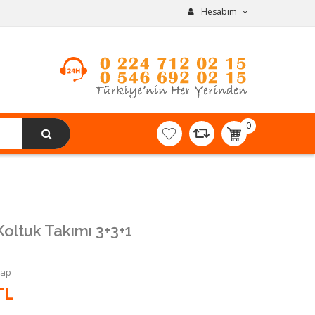
Hesabım
0
item(s)
-
0,00TL
oltuk Takımı 3+3+1
Yap
TL