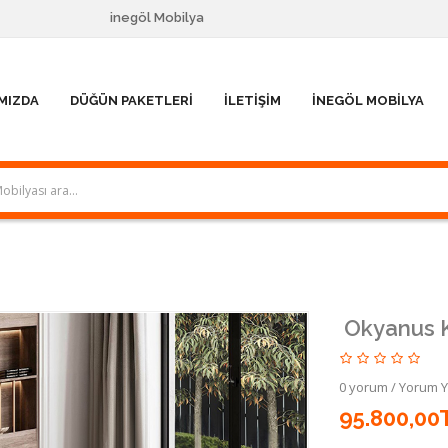
inegöl Mobilya
MIZDA
DÜĞÜN PAKETLERI
İLETIŞIM
İNEGÖL MOBILYA
Okyanus K
0 yorum
/
Yorum 
95.800,00