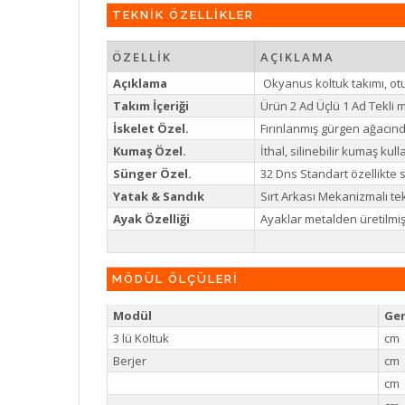
TEKNİK ÖZELLİKLER
ÖZELLİK
AÇIKLAMA
Açıklama
Okyanus koltuk takımı, otu
Takım İçeriği
Ürün 2 Ad Üçlü 1 Ad Tekli
İskelet Özel.
Fırınlanmış gürgen ağacında
Kumaş Özel.
İthal, silinebilir kumaş kull
Sünger Özel.
32 Dns Standart özellikte s
Yatak & Sandık
Sırt Arkası Mekanizmalı te
Ayak Özelliği
Ayaklar metalden üretilmiş
MÖDÜL ÖLÇÜLERİ
Modül
Gen
3 lü Koltuk
cm
Berjer
cm
cm