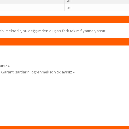
cm
cm
ebilmektedir, bu değişimden oluşan fark takım fiyatına yansır.
yınız »
. Garanti şartlarını öğrenmek için
tıklayınız »