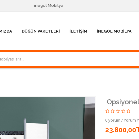
inegöl Mobilya
MIZDA
DÜĞÜN PAKETLERI
İLETIŞIM
İNEGÖL MOBILYA
Opsiyone
0 yorum
/
Yorum 
23.800,00