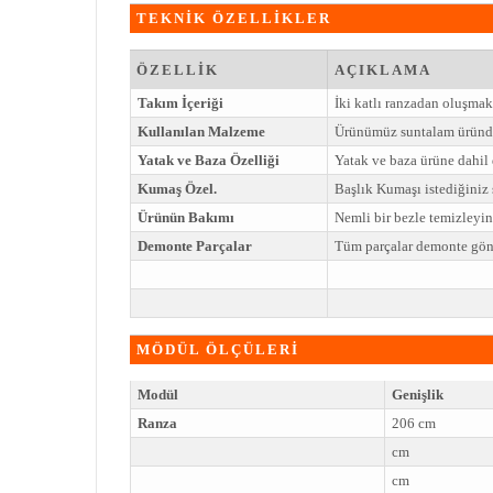
TEKNİK ÖZELLİKLER
ÖZELLİK
AÇIKLAMA
Takım İçeriği
İki katlı ranzadan oluşmak
Kullanılan Malzeme
Ürünümüz suntalam üründe
Yatak ve Baza Özelliği
Yatak ve baza ürüne dahil 
Kumaş Özel.
Başlık Kumaşı istediğiniz ş
Ürünün Bakımı
Nemli bir bezle temizleyi
Demonte Parçalar
Tüm parçalar demonte gönd
MÖDÜL ÖLÇÜLERİ
Modül
Genişlik
Ranza
206 cm
cm
cm