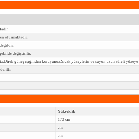
tadır.
n olusmaktadir.
değildir.
ekilde değiştirilir.
niz.Direk güneş ışığından koruyunuz.Sıcak yüzeylerin ve suyun uzun süreli yüzey
erilir.
Yükseklik
173 cm
cm
cm