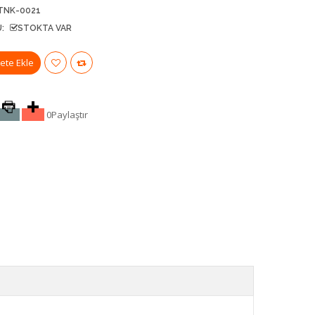
TNK-0021
:
STOKTA VAR
0
Paylaştır