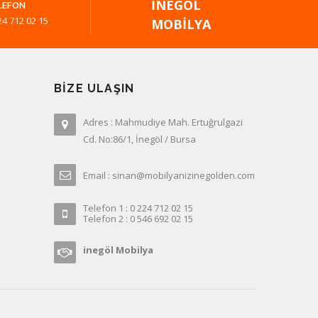
İNEGÖL
LEFON
24 712 02 15
MOBILYA
BIZE ULAŞIN
Adres : Mahmudiye Mah. Ertuğrulgazi
Cd. No:86/1, İnegöl / Bursa
Email : sinan@mobilyanizinegolden.com
Telefon 1 : 0 224 712 02 15
Telefon 2 : 0 546 692 02 15
inegöl Mobilya