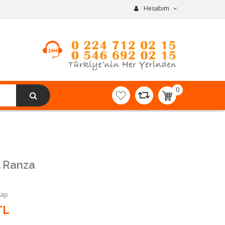
Hesabım
0
item(s)
-
0,00TL
l Ranza
Yap
TL