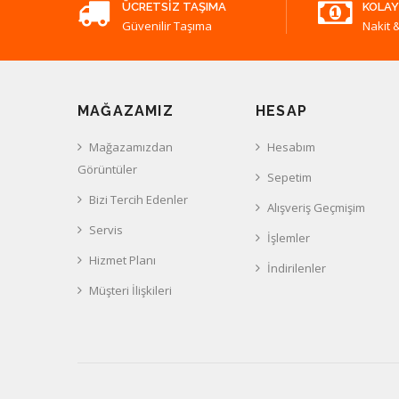
ÜCRETSIZ TAŞIMA
KOLAY
Güvenilir Taşıma
Nakit &
MAĞAZAMIZ
HESAP
Mağazamızdan
Hesabım
Görüntüler
Sepetim
Bizi Tercih Edenler
Alışveriş Geçmişim
Servis
İşlemler
Hizmet Planı
İndirilenler
Müşteri İlişkileri