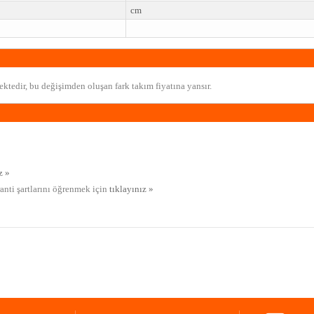
cm
ktedir, bu değişimden oluşan fark takım fiyatına yansır.
z »
ranti şartlarını öğrenmek için
tıklayınız »