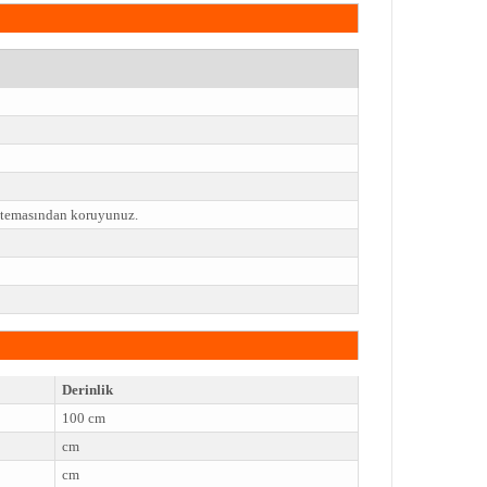
e temasından koruyunuz.
Derinlik
100 cm
cm
cm