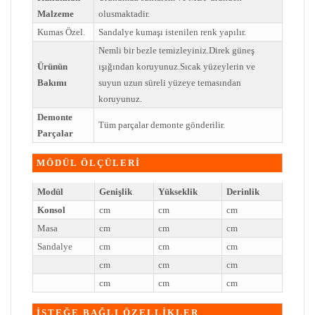
Malzeme
olusmaktadir.
Kumas Özel.
Sandalye kumaşı istenilen renk yapılır.
Nemli bir bezle temizleyiniz.Direk güneş
Ürünün
ışığından koruyunuz.Sıcak yüzeylerin ve
Bakımı
suyun uzun süreli yüzeye temasından
koruyunuz.
Demonte
Tüm parçalar demonte gönderilir.
Parçalar
MÖDÜL ÖLÇÜLERİ
Modül
Genişlik
Yükseklik
Derinlik
Konsol
cm
cm
cm
Masa
cm
cm
cm
Sandalye
cm
cm
cm
cm
cm
cm
cm
cm
cm
İSTEĞE BAĞLI ÖZELLİKLER