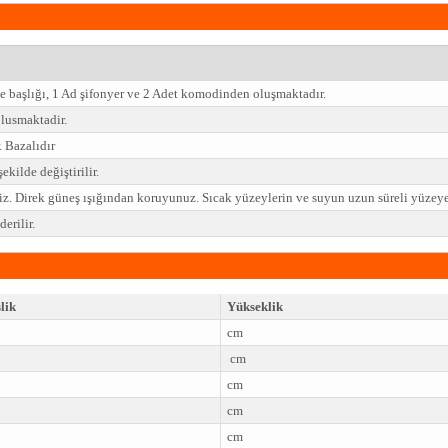
e başlığı, 1 Ad şifonyer ve 2 Adet komodinden oluşmaktadır.
usmaktadir.
. Bazalıdır
ekilde değiştirilir.
niz. Direk güneş ışığından koruyunuz. Sıcak yüzeylerin ve suyun uzun süreli yüze
erilir.
lik
Yükseklik
cm
cm
cm
cm
cm