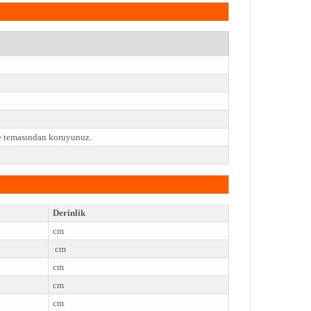
ye temasından koruyunuz.
Derinlik
cm
cm
cm
cm
cm