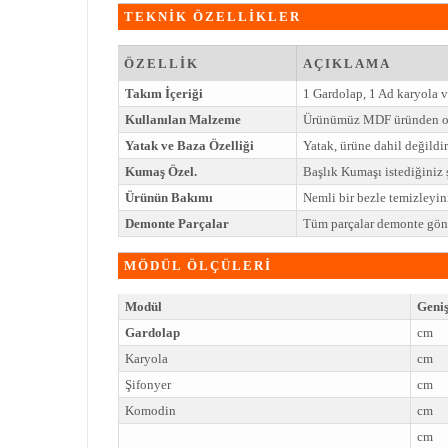
TEKNİK ÖZELLİKLER
ÖZELLİK
AÇIKLAMA
Takım İçeriği
1 Gardolap, 1 Ad karyola v
Kullanılan Malzeme
Ürünümüz MDF üründen ol
Yatak ve Baza Özelliği
Yatak, ürüne dahil değildir
Kumaş Özel.
Başlık Kumaşı istediğiniz ş
Ürünün Bakımı
Nemli bir bezle temizleyi
Demonte Parçalar
Tüm parçalar demonte gönd
MÖDÜL ÖLÇÜLERİ
Modül
Geniş
Gardolap
cm
Karyola
cm
Şifonyer
cm
Komodin
cm
cm