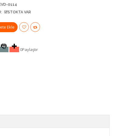
EVD-0114
:
STOKTA VAR
0
Paylaştır