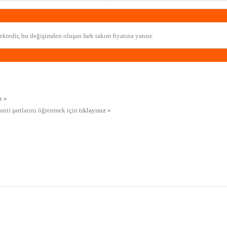
ktedir, bu değişimden oluşan fark takım fiyatına yansır.
z »
ranti şartlarını öğrenmek için
tıklayınız »