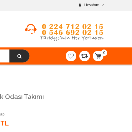
Hesabım
0
item(s)
-
0,00TL
k Odası Takımı
Yap
0TL