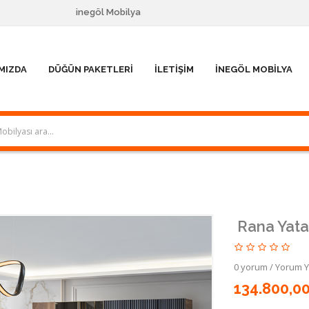
inegöl Mobilya
MIZDA
DÜĞÜN PAKETLERI
İLETIŞIM
İNEGÖL MOBILYA
Rana Yata
0 yorum
/
Yorum 
134.800,0