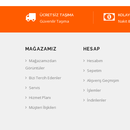
ÜCRETSIZ TAŞIMA
KOLAY
Güvenilir Taşıma
Nakit &
MAĞAZAMIZ
HESAP
Mağazamızdan
Hesabım
Görüntüler
Sepetim
Bizi Tercih Edenler
Alışveriş Geçmişim
Servis
İşlemler
Hizmet Planı
İndirilenler
Müşteri İlişkileri