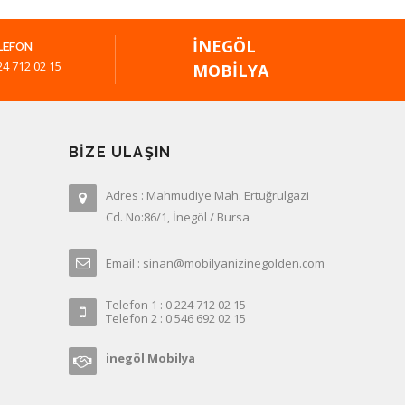
İNEGÖL
LEFON
24 712 02 15
MOBILYA
BIZE ULAŞIN
Adres : Mahmudiye Mah. Ertuğrulgazi
Cd. No:86/1, İnegöl / Bursa
Email : sinan@mobilyanizinegolden.com
Telefon 1 : 0 224 712 02 15
Telefon 2 : 0 546 692 02 15
inegöl Mobilya