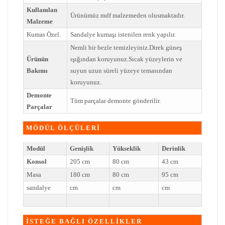
Kullanılan
Ürünümüz mdf malzemeden olusmaktadır.
Malzeme
Kumas Özel.
Sandalye kumaşı istenilen renk yapılır.
Nemli bir bezle temizleyiniz.Direk güneş
Ürünün
ışığından koruyunuz.Sıcak yüzeylerin ve
Bakımı
suyun uzun süreli yüzeye temasından
koruyunuz.
Demonte
Tüm parçalar demonte gönderilir.
Parçalar
MÖDÜL ÖLÇÜLERİ
Modül
Genişlik
Yükseklik
Derinlik
Konsol
205 cm
80 cm
43 cm
Masa
180 cm
80 cm
95 cm
sandalye
cm
cm
cm
İSTEĞE BAĞLI ÖZELLİKLER