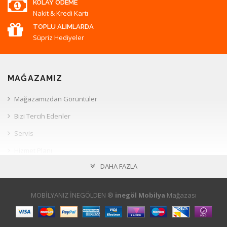
KOLAY ÖDEME
Nakit & Kredi Kartı
TOPLU ALIMLARDA
Süpriz Hediyeler
MAĞAZAMIZ
Mağazamızdan Görüntüler
Bizi Tercih Edenler
Servis
Hizmet Planı
DAHA FAZLA
Müşteri İlişkileri
HESAP
MOBİLYANIZ İNEGÖLDEN ®
inegöl Mobilya
Mağazası
Hesabım
Sepetim