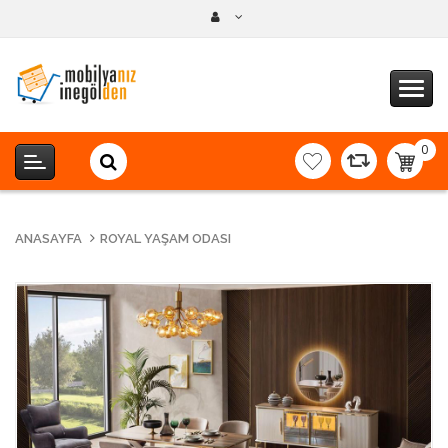
0
item(s
-
0,00T
ANASAYFA
ROYAL YAŞAM ODASI