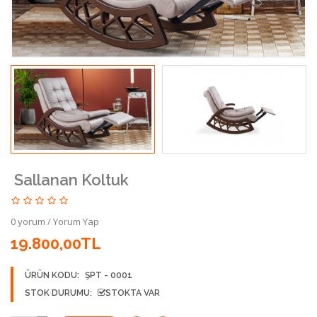
Sallanan Koltuk
0 yorum
/
Yorum Yap
19.800,00TL
ÜRÜN KODU:
ŞPT - 0001
STOK DURUMU:
STOKTA VAR