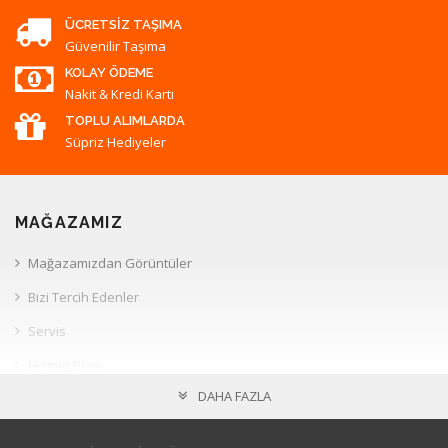
ÜCRETSIZ TAŞIMA
Güvenilir Taşıma
KOLAY ÖDEME
Nakit & Kredi Kartı
TOPLU ALIMLARDA
Süpriz Hediyeler
MAĞAZAMIZ
Mağazamızdan Görüntüler
Bizi Tercih Edenler
Servis
Hizmet Planı
DAHA FAZLA
Müşteri İlişkileri
HESAP