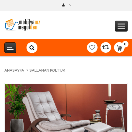
0
item(s
-
0,00T
ANASAYFA
SALLANAN KOLTUK