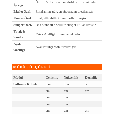
Ürün 1 Ad Sallanan modülden oluşmaktadır.
İçeriği
İskelet Özel.
Fırınlanmış gürgen ağacından üretilmiştir.
Kumaş Özel.
İthal, silinebilir kumaş kullanılmıştır.
Sünger Özel.
Dns Standart özellikte sünger kullanılmıştır.
Yatak &
Yatak özelliği bulunmamaktadır.
Sandık
Ayak
Ayaklar Ahşaptan üretilmiştir.
Özelliği
MÖDÜL ÖLÇÜLERİ
Modül
Genişlik
Yükseklik
Derinlik
Sallanan Koltuk
cm
cm
cm
cm
cm
cm
cm
cm
cm
cm
cm
cm
cm
cm
cm