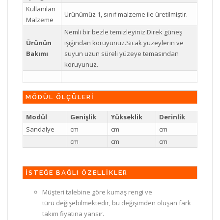
Kullanılan
Ürünümüz 1, sınıf malzeme ile üretilmiştir.
Malzeme
Nemli bir bezle temizleyiniz.Direk güneş
Ürünün
ışığından koruyunuz.Sıcak yüzeylerin ve
Bakımı
suyun uzun süreli yüzeye temasından
koruyunuz.
MÖDÜL ÖLÇÜLERİ
Modül
Genişlik
Yükseklik
Derinlik
Sandalye
cm
cm
cm
cm
cm
cm
İSTEĞE BAĞLI ÖZELLİKLER
Müşteri talebine göre kumaş rengi ve
türü değişebilmektedir, bu değişimden oluşan fark
takım fiyatına yansır.