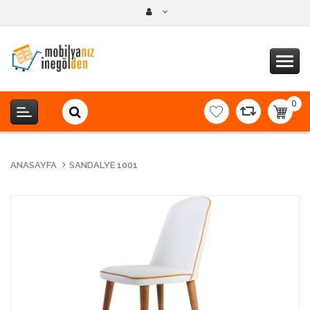
0
item(s
-
0,00T
ANASAYFA
SANDALYE 1001