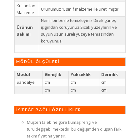
Kullanılan
Ürünümüz 1, sınıf malzeme ile üretilmiştir.
Malzeme
Nemli bir bezle temizleyiniz.Direk güneş
Ürünün
ışığından koruyunuz.Sıcak yüzeylerin ve
Bakımı
suyun uzun süreli yüzeye temasından
koruyunuz.
MÖDÜL ÖLÇÜLERİ
Modül
Genişlik
Yükseklik
Derinlik
Sandalye
cm
cm
cm
cm
cm
cm
İSTEĞE BAĞLI ÖZELLİKLER
Müşteri talebine göre kumaş rengi ve
türü değişebilmektedir, bu değişimden oluşan fark
takım fiyatına yansır.