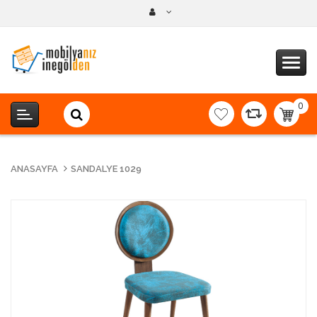
0
item(s
-
0,00T
ANASAYFA
SANDALYE 1029