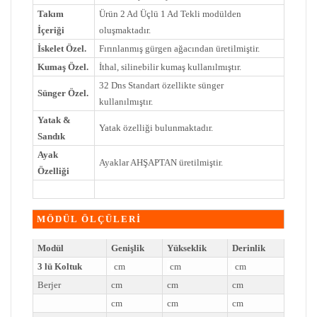
Takım
Ürün 2 Ad Üçlü 1 Ad Tekli modülden
İçeriği
oluşmaktadır.
İskelet Özel.
Fırınlanmış gürgen ağacından üretilmiştir.
Kumaş Özel.
İthal, silinebilir kumaş kullanılmıştır.
32 Dns Standart özellikte sünger
Sünger Özel.
kullanılmıştır.
Yatak &
Yatak özelliği bulunmaktadır.
Sandık
Ayak
Ayaklar AHŞAPTAN üretilmiştir.
Özelliği
MÖDÜL ÖLÇÜLERİ
Modül
Genişlik
Yükseklik
Derinlik
3 lü Koltuk
cm
cm
cm
Berjer
cm
cm
cm
cm
cm
cm