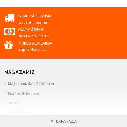
ÜCRETSIZ TAŞIMA
Güvenilir Taşıma
KOLAY ÖDEME
Nakit & Kredi Kartı
TOPLU ALIMLARDA
Süpriz Hediyeler
MAĞAZAMIZ
Mağazamızdan Görüntüler
Bizi Tercih Edenler
Servis
Hizmet Planı
DAHA FAZLA
Müşteri İlişkileri