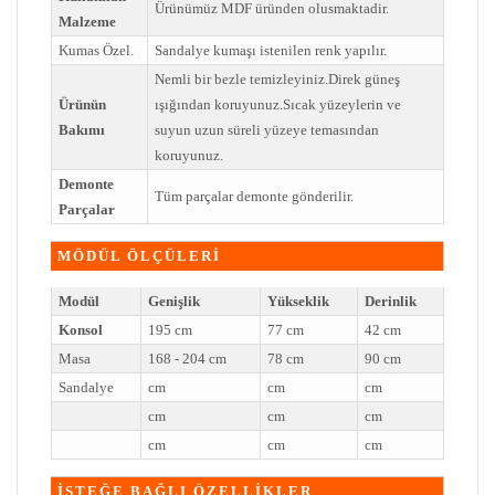
Ürünümüz MDF üründen olusmaktadir.
Malzeme
Kumas Özel.
Sandalye kumaşı istenilen renk yapılır.
Nemli bir bezle temizleyiniz.Direk güneş
Ürünün
ışığından koruyunuz.Sıcak yüzeylerin ve
Bakımı
suyun uzun süreli yüzeye temasından
koruyunuz.
Demonte
Tüm parçalar demonte gönderilir.
Parçalar
MÖDÜL ÖLÇÜLERİ
Modül
Genişlik
Yükseklik
Derinlik
Konsol
195 cm
77 cm
42 cm
Masa
168 - 204 cm
78 cm
90 cm
Sandalye
cm
cm
cm
cm
cm
cm
cm
cm
cm
İSTEĞE BAĞLI ÖZELLİKLER