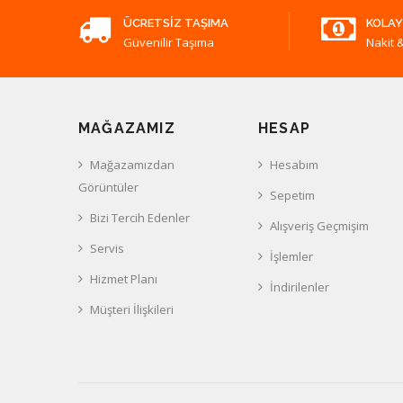
ÜCRETSIZ TAŞIMA
KOLAY
Güvenilir Taşıma
Nakit &
MAĞAZAMIZ
HESAP
Mağazamızdan
Hesabım
Görüntüler
Sepetim
Bizi Tercih Edenler
Alışveriş Geçmişim
Servis
İşlemler
Hizmet Planı
İndirilenler
Müşteri İlişkileri