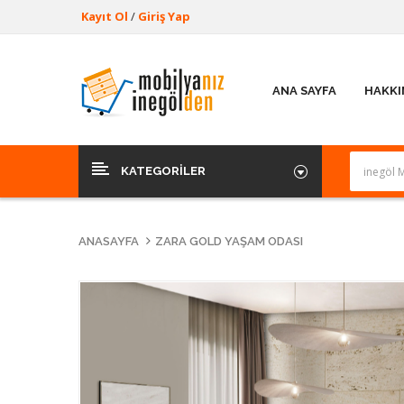
Kayıt Ol
/
Giriş Yap
ANA SAYFA
HAKKI
KATEGORILER
ANASAYFA
ZARA GOLD YAŞAM ODASI