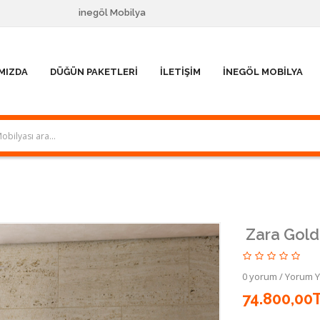
inegöl Mobilya
MIZDA
DÜĞÜN PAKETLERI
İLETIŞIM
İNEGÖL MOBILYA
Zara Gold
0 yorum
/
Yorum 
74.800,00