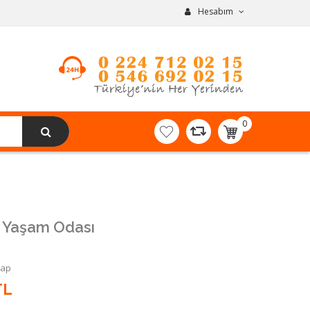
Hesabım
0
item(s)
-
0,00TL
 Yaşam Odası
Yap
TL