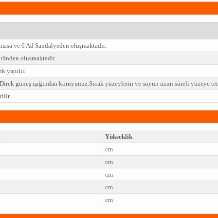
 masa ve 6 Ad Sandalyeden oluşmaktadır.
ründen olusmaktadir.
k yapılır.
z.Direk güneş ışığından koruyunuz.Sıcak yüzeylerin ve suyun uzun süreli yüzeye t
lir.
Yükseklik
cm
cm
cm
cm
cm