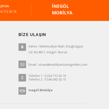
İNEGÖL
LEFON
24 712 02 15
MOBILYA
BIZE ULAŞIN
Adres : Mahmudiye Mah. Ertuğrulgazi
Cd. No:86/1, İnegöl / Bursa
Email : sinan@mobilyanizinegolden.com
Telefon 1 : 0 224 712 02 15
Telefon 2 : 0 546 692 02 15
inegöl Mobilya