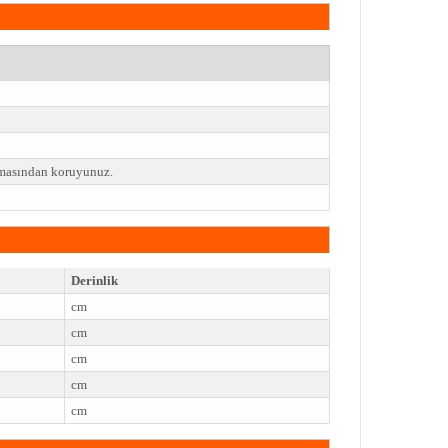
emasından koruyunuz.
Derinlik
cm
cm
cm
cm
cm