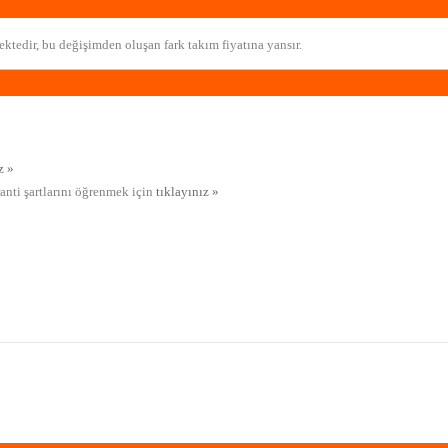
ktedir, bu değişimden oluşan fark takım fiyatına yansır.
z »
ranti şartlarını öğrenmek için
tıklayınız »