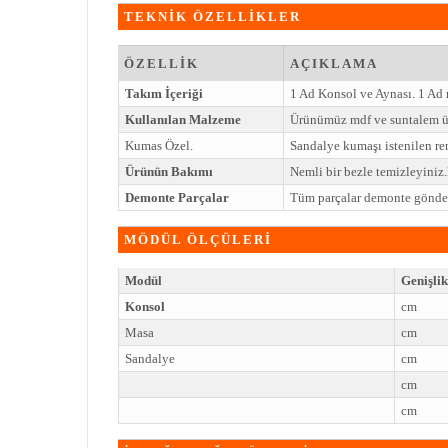
TEKNİK ÖZELLİKLER
ÖZELLİK
AÇIKLAMA
Takım İçeriği
1 Ad Konsol ve Aynası. 1 Ad
Kullanılan Malzeme
Ürünümüz mdf ve suntalem ü
Kumas Özel.
Sandalye kumaşı istenilen ren
Ürünün Bakımı
Nemli bir bezle temizleyini
Demonte Parçalar
Tüm parçalar demonte gönderi
MÖDÜL ÖLÇÜLERİ
Modül
Genişlik
Konsol
cm
Masa
cm
Sandalye
cm
cm
cm