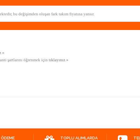
ktedir, bu değişimden oluşan fark takım fiyatına yansır.
z »
ranti şartlarını öğrenmek için
tıklayınız »
 ÖDEME
TOPLU ALIMLARDA
TE