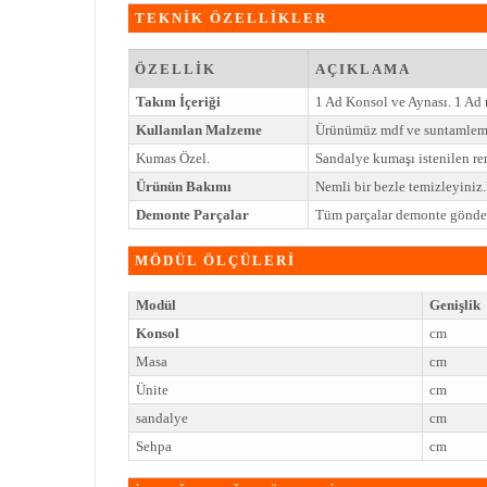
TEKNİK ÖZELLİKLER
ÖZELLİK
AÇIKLAMA
Takım İçeriği
1 Ad Konsol ve Aynası. 1 Ad
Kullanılan Malzeme
Ürünümüz mdf ve suntamlem 
Kumas Özel.
Sandalye kumaşı istenilen ren
Ürünün Bakımı
Nemli bir bezle temizleyini
Demonte Parçalar
Tüm parçalar demonte gönderi
MÖDÜL ÖLÇÜLERİ
Modül
Genişlik
Konsol
cm
Masa
cm
Ünite
cm
sandalye
cm
Sehpa
cm