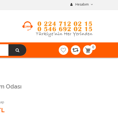
Hesabım
0
item(s)
-
0,00TL
am Odası
Yap
TL