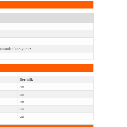
emasından koruyunuz.
Derinlik
cm
cm
cm
cm
cm