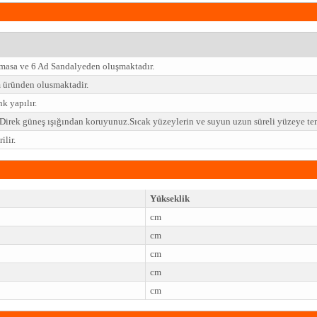
 masa ve 6 Ad Sandalyeden oluşmaktadır.
üründen olusmaktadir.
k yapılır.
z.Direk güneş ışığından koruyunuz.Sıcak yüzeylerin ve suyun uzun süreli yüzeye t
lir.
Yükseklik
cm
cm
cm
cm
cm