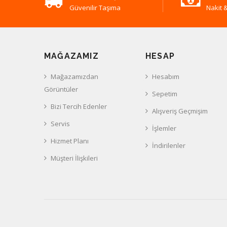
Güvenilir Taşıma
Nakit &
MAĞAZAMIZ
HESAP
Mağazamızdan
Hesabım
Görüntüler
Sepetim
Bizi Tercih Edenler
Alışveriş Geçmişim
Servis
İşlemler
Hizmet Planı
İndirilenler
Müşteri İlişkileri