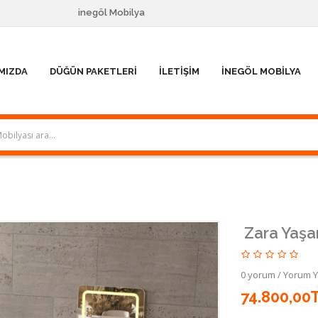
inegöl Mobilya
MIZDA
DÜĞÜN PAKETLERI
İLETIŞIM
İNEGÖL MOBILYA
Zara Yaş
0 yorum
/
Yorum 
74.800,00