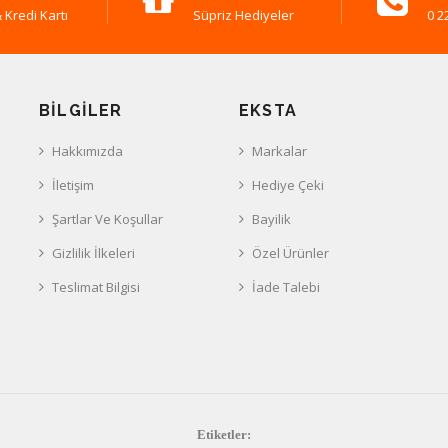
 Kredi Kartı
Süpriz Hediyeler
0 2
BILGILER
EKSTA
Hakkımızda
Markalar
İletişim
Hediye Çeki
Şartlar Ve Koşullar
Bayilik
Gizlilik İlkeleri
Özel Ürünler
Teslimat Bilgisi
İade Talebi
Etiketler: