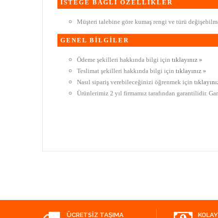
İSTEĞE BAĞLI ÖZELLİKLER
Müşteri talebine göre kumaş rengi ve türü değişebilme
GENEL BİLGİLER
Ödeme şekilleri hakkında bilgi için
tıklayınız »
Teslimat şekilleri hakkında bilgi için
tıklayınız »
Nasıl sipariş verebileceğinizi öğrenmek için
tıklayını
Ürünlerimiz 2 yıl firmamız tarafından garantilidir. Ga
ÜCRETSIZ TAŞIMA
KOLAY