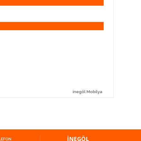
inegöl Mobilya
İNEGÖL
LEFON