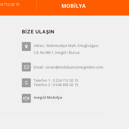
24 712 02 15
MOBILYA
BIZE ULAŞIN
Adres : Mahmudiye Mah. Ertuğrulgazi
Cd. No:86/1, İnegöl / Bursa
Email : sinan@mobilyanizinegolden.com
Telefon 1 : 0 224 712 02 15
Telefon 2 : 0 546 692 02 15
inegöl Mobilya