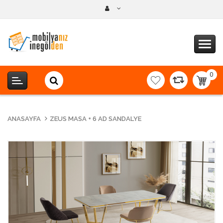
0
item(s
-
0,00T
ANASAYFA
ZEUS MASA + 6 AD SANDALYE