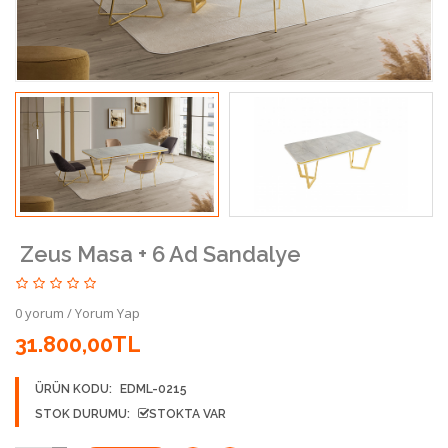
Zeus Masa + 6 Ad Sandalye
0 yorum
/
Yorum Yap
31.800,00TL
ÜRÜN KODU:
EDML-0215
STOK DURUMU:
STOKTA VAR