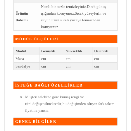
Nemli bir bezle temizleyiniz.Direk güneş
Ürünün
ışığından koruyunuz.Sıcak yüzeylerin ve
Bakımı
suyun uzun süreli yüzeye temasından
koruyunuz.
MÖDÜL ÖLÇÜLERİ
Modül
Genişlik
Yükseklik
Derinlik
Masa
cm
cm
cm
Sandalye
cm
cm
cm
İSTEĞE BAĞLI ÖZELLİKLER
Müşteri talebine göre kumaş rengi ve
türü değişebilmektedir, bu değişimden oluşan fark takım
fiyatına yansır.
GENEL BİLGİLER